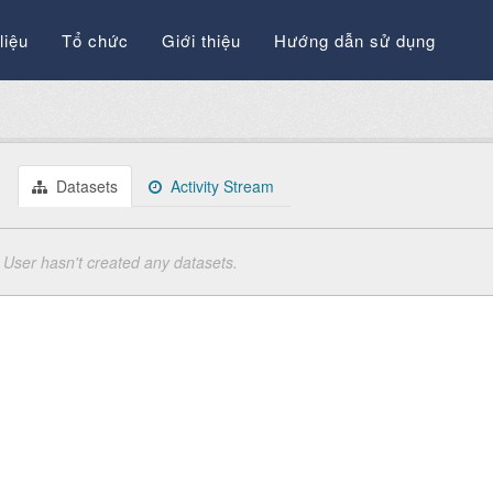
liệu
Tổ chức
Giới thiệu
Hướng dẫn sử dụng
Datasets
Activity Stream
User hasn't created any datasets.