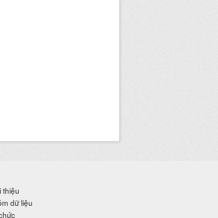
i thiệu
m dữ liệu
chức