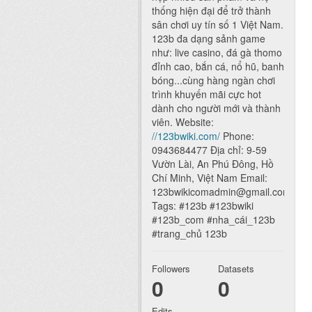
thống hiện đại để trở thành
sân chơi uy tín số 1 Việt Nam.
123b đa dạng sảnh game
như: live casino, đá gà thomo
đỉnh cao, bắn cá, nổ hũ, banh
bóng...cùng hàng ngàn chơi
trình khuyến mãi cực hot
dành cho người mới và thành
viên. Website:
//123bwiki.com/
Phone:
0943684477 Địa chỉ: 9-59
Vườn Lài, An Phú Đông, Hồ
Chí Minh, Việt Nam Email:
123bwikicomadmin@gmail.com
Tags: #123b #123bwiki
#123b_com #nha_cái_123b
#trang_chủ 123b
Followers
Datasets
0
0
Edits