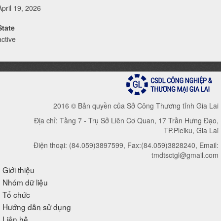
April 19, 2026
State
active
2016 © Bản quyền của Sở Công Thương tỉnh Gia Lai
Địa chỉ: Tầng 7 - Trụ Sở Liên Cơ Quan, 17 Trần Hưng Đạo,
TP.Pleiku, Gia Lai
Điện thoại: (84.059)3897599, Fax:(84.059)3828240, Email:
tmdtsctgl@gmail.com
Giới thiệu
Nhóm dữ liệu
Tổ chức
Hướng dẫn sử dụng
Liên hệ