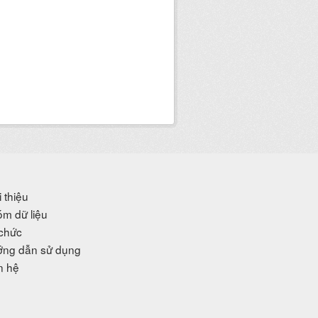
i thiệu
m dữ liệu
chức
ng dẫn sử dụng
n hệ