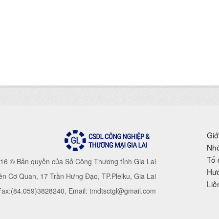
Giớ
Nhó
Tổ 
16 © Bản quyền của Sở Công Thương tỉnh Gia Lai
Hướ
iên Cơ Quan, 17 Trần Hưng Đạo, TP.Pleiku, Gia Lai
Liê
 Fax:(84.059)3828240, Email: tmdtsctgl@gmail.com