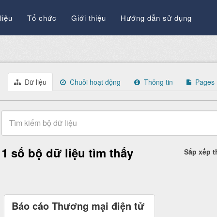
liệu
Tổ chức
Giới thiệu
Hướng dẫn sử dụng
Dữ liệu
Chuỗi hoạt động
Thông tin
Pages
1 số bộ dữ liệu tìm thấy
Sắp xếp 
Báo cáo Thương mại điện tử