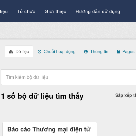
liệu
Tổ chức
Giới thiệu
Hướng dẫn sử dụng
Dữ liệu
Chuỗi hoạt động
Thông tin
Pages
1 số bộ dữ liệu tìm thấy
Sắp xếp 
Báo cáo Thương mại điện tử