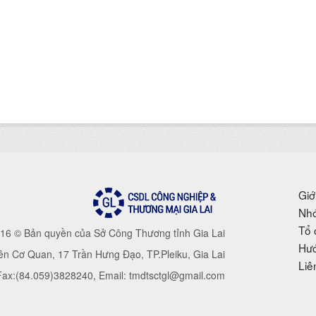
Giớ
Nhó
Tổ 
16 © Bản quyền của Sở Công Thương tỉnh Gia Lai
Hướ
iên Cơ Quan, 17 Trần Hưng Đạo, TP.Pleiku, Gia Lai
Liê
 Fax:(84.059)3828240, Email: tmdtsctgl@gmail.com