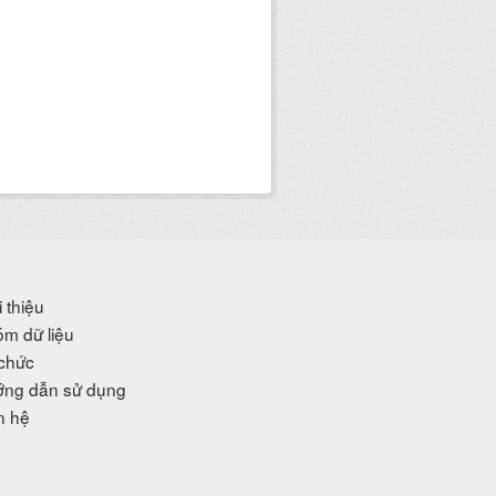
i thiệu
m dữ liệu
chức
ng dẫn sử dụng
n hệ