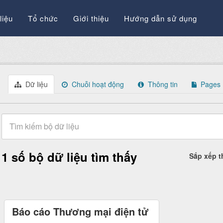
liệu
Tổ chức
Giới thiệu
Hướng dẫn sử dụng
Dữ liệu
Chuỗi hoạt động
Thông tin
Pages
1 số bộ dữ liệu tìm thấy
Sắp xếp 
Báo cáo Thương mại điện tử