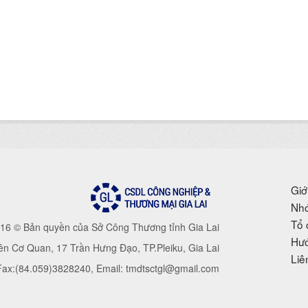
Giớ
Nhó
Tổ 
16 © Bản quyền của Sở Công Thương tỉnh Gia Lai
Hướ
iên Cơ Quan, 17 Trần Hưng Đạo, TP.Pleiku, Gia Lai
Liê
 Fax:(84.059)3828240, Email: tmdtsctgl@gmail.com