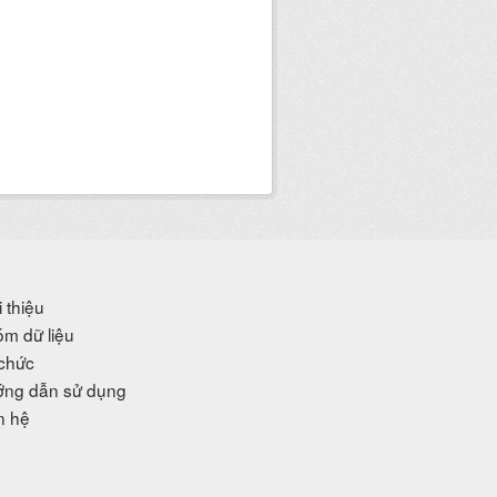
i thiệu
m dữ liệu
chức
ng dẫn sử dụng
n hệ