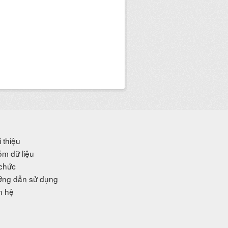
i thiệu
m dữ liệu
chức
ng dẫn sử dụng
n hệ