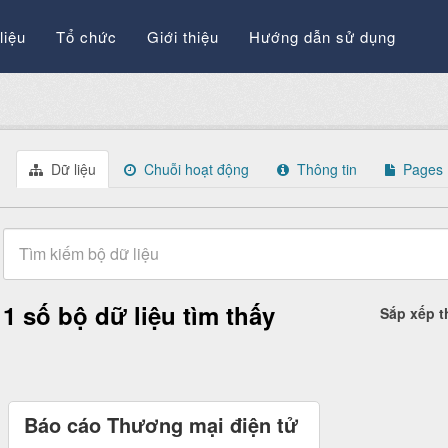
liệu
Tổ chức
Giới thiệu
Hướng dẫn sử dụng
Dữ liệu
Chuỗi hoạt động
Thông tin
Pages
1 số bộ dữ liệu tìm thấy
Sắp xếp 
Báo cáo Thương mại điện tử