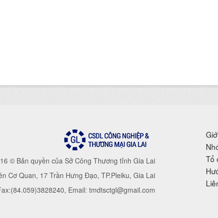
Giớ
Nhó
Tổ 
16 © Bản quyền của Sở Công Thương tỉnh Gia Lai
Hướ
iên Cơ Quan, 17 Trần Hưng Đạo, TP.Pleiku, Gia Lai
Liê
 Fax:(84.059)3828240, Email: tmdtsctgl@gmail.com