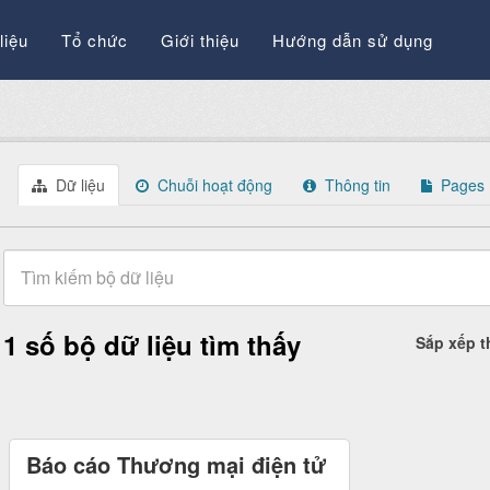
liệu
Tổ chức
Giới thiệu
Hướng dẫn sử dụng
Dữ liệu
Chuỗi hoạt động
Thông tin
Pages
1 số bộ dữ liệu tìm thấy
Sắp xếp 
Báo cáo Thương mại điện tử