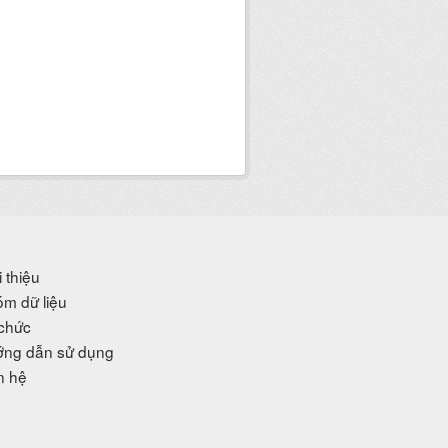
i thiệu
m dữ liệu
chức
ng dẫn sử dụng
n hệ