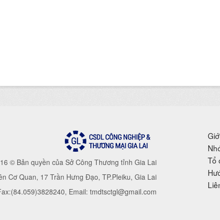
Giớ
Nhó
Tổ 
16 © Bản quyền của Sở Công Thương tỉnh Gia Lai
Hướ
iên Cơ Quan, 17 Trần Hưng Đạo, TP.Pleiku, Gia Lai
Liê
 Fax:(84.059)3828240, Email: tmdtsctgl@gmail.com