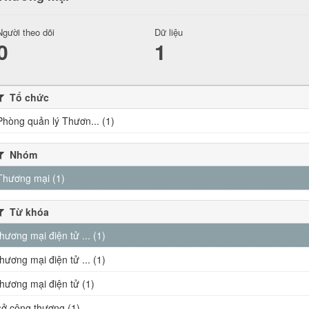
Người theo dõi
Dữ liệu
0
1
Tổ chức
Phòng quản lý Thươn... (1)
Nhóm
Thương mại (1)
Từ khóa
thương mại điện tử ... (1)
thương mại điện tử ... (1)
thương mại điện tử (1)
sở công thương (1)