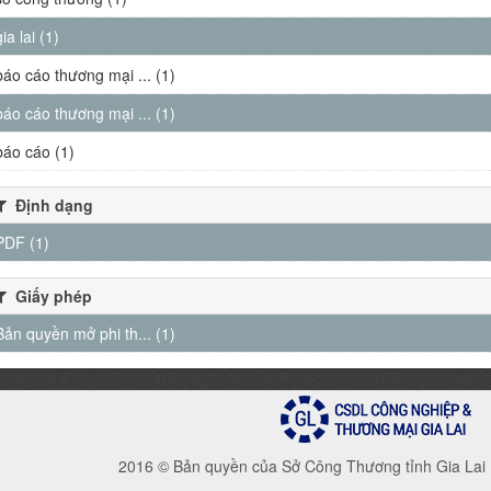
gia lai (1)
báo cáo thương mại ... (1)
báo cáo thương mại ... (1)
báo cáo (1)
Định dạng
PDF (1)
Giấy phép
Bản quyền mở phi th... (1)
2016 © Bản quyền của Sở Công Thương tỉnh Gia Lai