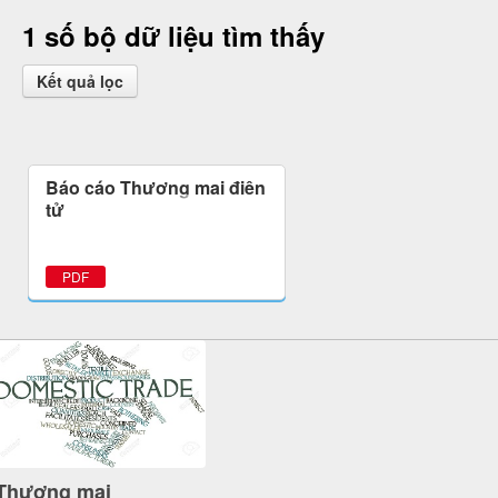
1 số bộ dữ liệu tìm thấy
Kết quả lọc
Báo cáo Thương mại điện
tử
PDF
Thương mại