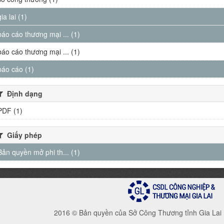
gia lai (1)
báo cáo thương mại ... (1)
báo cáo thương mại ... (1)
báo cáo (1)
Định dạng
PDF (1)
Giấy phép
Bản quyền mở phi th... (1)
2016 © Bản quyền của Sở Công Thương tỉnh Gia Lai