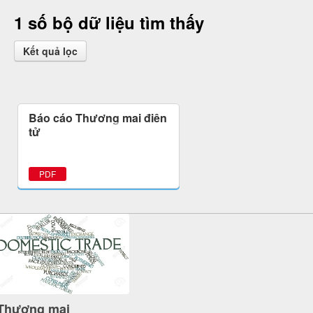
1 số bộ dữ liệu tìm thấy
Kết quả lọc
Báo cáo Thương mại điện
tử
PDF
Thương mại