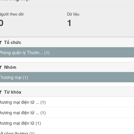
Người theo dõi
Dữ liệu
0
1
Tổ chức
Phòng quản lý Thươn... (1)
Nhóm
Thương mại (1)
Từ khóa
thương mại điện tử ... (1)
thương mại điện tử ... (1)
thương mại điện tử (1)
sở công thương (1)