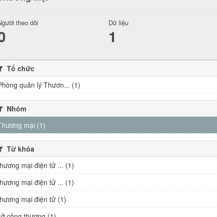
Người theo dõi
Dữ liệu
0
1
Tổ chức
Phòng quản lý Thươn... (1)
Nhóm
Thương mại (1)
Từ khóa
thương mại điện tử ... (1)
thương mại điện tử ... (1)
thương mại điện tử (1)
sở công thương (1)