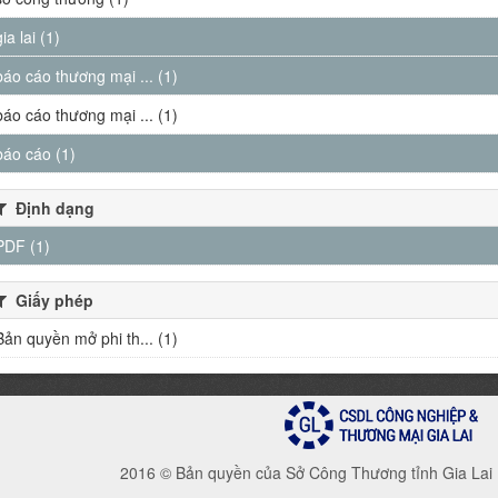
gia lai (1)
báo cáo thương mại ... (1)
báo cáo thương mại ... (1)
báo cáo (1)
Định dạng
PDF (1)
Giấy phép
Bản quyền mở phi th... (1)
2016 © Bản quyền của Sở Công Thương tỉnh Gia Lai