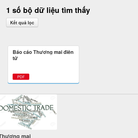
1 số bộ dữ liệu tìm thấy
Kết quả lọc
Báo cáo Thương mại điện
tử
PDF
Thương mại