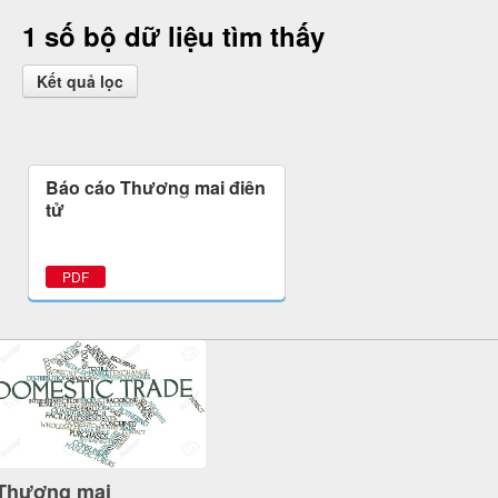
1 số bộ dữ liệu tìm thấy
Kết quả lọc
Báo cáo Thương mại điện
tử
PDF
Thương mại