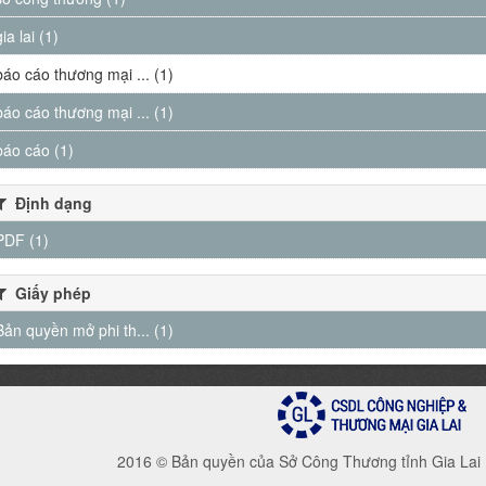
gia lai (1)
báo cáo thương mại ... (1)
báo cáo thương mại ... (1)
báo cáo (1)
Định dạng
PDF (1)
Giấy phép
Bản quyền mở phi th... (1)
2016 © Bản quyền của Sở Công Thương tỉnh Gia Lai