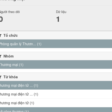
Người theo dõi
Dữ liệu
0
1
Tổ chức
Phòng quản lý Thươn... (1)
Nhóm
Thương mại (1)
Từ khóa
thương mại điện tử ... (1)
thương mại điện tử ... (1)
thương mại điện tử (1)
sở công thương (1)