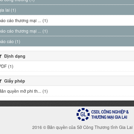
gia lai (1)
báo cáo thương mại ... (1)
báo cáo thương mại ... (1)
báo cáo (1)
Định dạng
PDF (1)
Giấy phép
Bản quyền mở phi th... (1)
2016 © Bản quyền của Sở Công Thương tỉnh Gia Lai