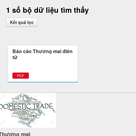
1 số bộ dữ liệu tìm thấy
Kết quả lọc
Báo cáo Thương mại điện
tử
PDF
Thương mại