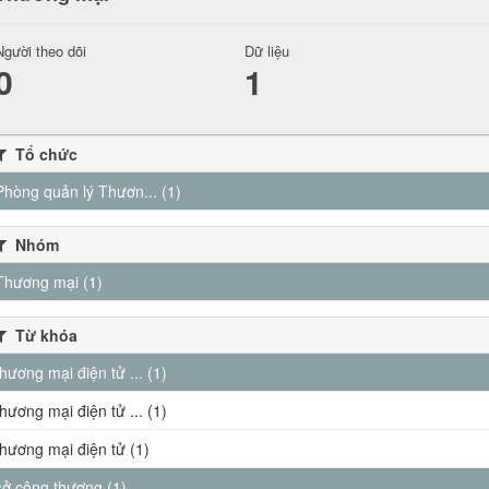
Người theo dõi
Dữ liệu
0
1
Tổ chức
Phòng quản lý Thươn... (1)
Nhóm
Thương mại (1)
Từ khóa
thương mại điện tử ... (1)
thương mại điện tử ... (1)
thương mại điện tử (1)
sở công thương (1)