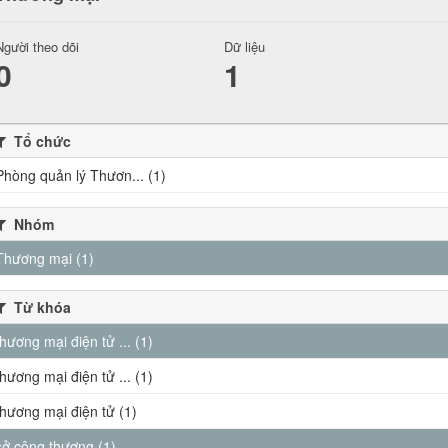
Người theo dõi
Dữ liệu
0
1
Tổ chức
Phòng quản lý Thươn... (1)
Nhóm
Thương mại (1)
Từ khóa
thương mại điện tử ... (1)
thương mại điện tử ... (1)
thương mại điện tử (1)
sở công thương (1)