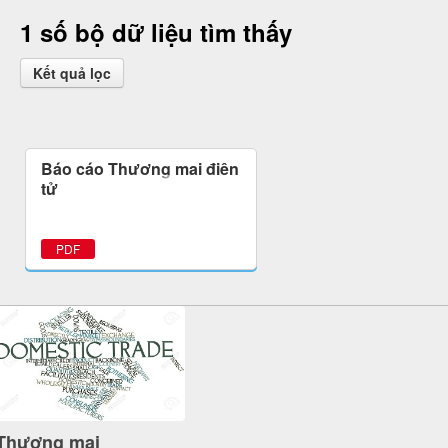
1 số bộ dữ liệu tìm thấy
Kết quả lọc
Báo cáo Thương mại điện
tử
PDF
Thương mại