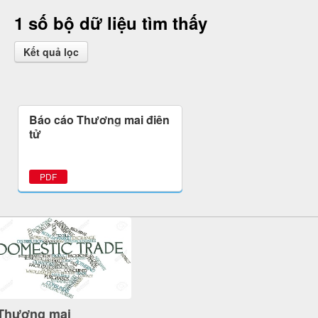
1 số bộ dữ liệu tìm thấy
Kết quả lọc
Báo cáo Thương mại điện
tử
PDF
Thương mại