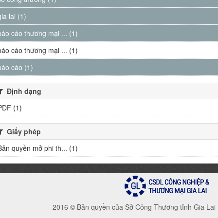
gia lai (1)
báo cáo thương mại ... (1)
báo cáo thương mại ... (1)
báo cáo (1)
Định dạng
PDF (1)
Giấy phép
Bản quyền mở phi th... (1)
2016 © Bản quyền của Sở Công Thương tỉnh Gia Lai