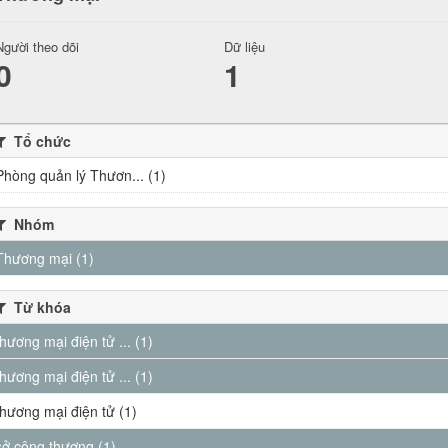
Người theo dõi
Dữ liệu
0
1
Tổ chức
Phòng quản lý Thươn... (1)
Nhóm
Thương mại (1)
Từ khóa
thương mại điện tử ... (1)
thương mại điện tử ... (1)
thương mại điện tử (1)
sở công thương (1)