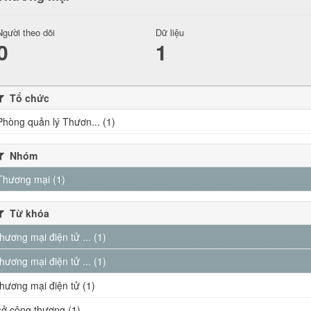
Người theo dõi
Dữ liệu
0
1
Tổ chức
Phòng quản lý Thươn... (1)
Nhóm
Thương mại (1)
Từ khóa
thương mại điện tử ... (1)
thương mại điện tử ... (1)
thương mại điện tử (1)
sở công thương (1)