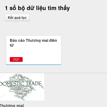
1 số bộ dữ liệu tìm thấy
Kết quả lọc
Báo cáo Thương mại điện
tử
PDF
Thương mại