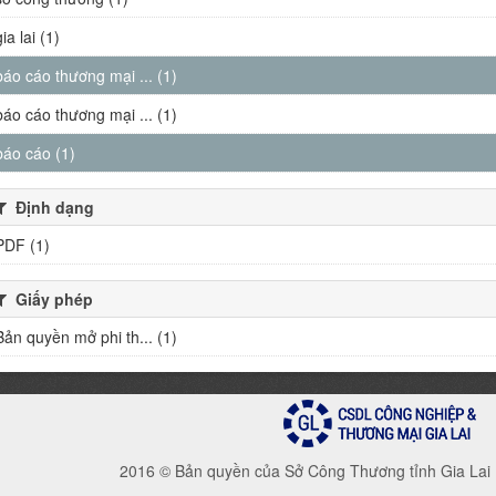
gia lai (1)
báo cáo thương mại ... (1)
báo cáo thương mại ... (1)
báo cáo (1)
Định dạng
PDF (1)
Giấy phép
Bản quyền mở phi th... (1)
2016 © Bản quyền của Sở Công Thương tỉnh Gia Lai