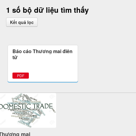
1 số bộ dữ liệu tìm thấy
Kết quả lọc
Báo cáo Thương mại điện
tử
PDF
Thương mại