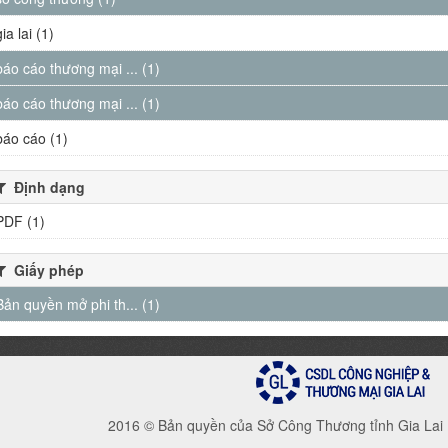
gia lai (1)
báo cáo thương mại ... (1)
báo cáo thương mại ... (1)
báo cáo (1)
Định dạng
PDF (1)
Giấy phép
Bản quyền mở phi th... (1)
2016 © Bản quyền của Sở Công Thương tỉnh Gia Lai