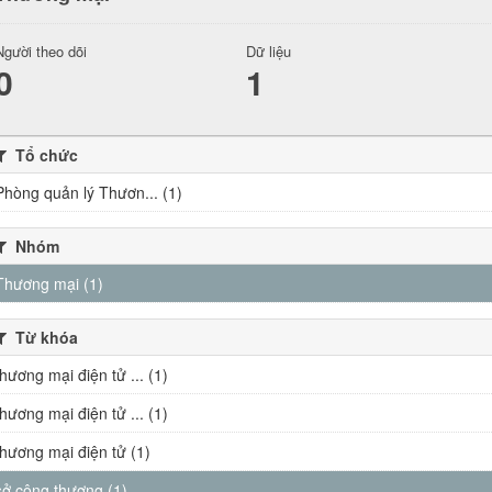
Người theo dõi
Dữ liệu
0
1
Tổ chức
Phòng quản lý Thươn... (1)
Nhóm
Thương mại (1)
Từ khóa
thương mại điện tử ... (1)
thương mại điện tử ... (1)
thương mại điện tử (1)
sở công thương (1)