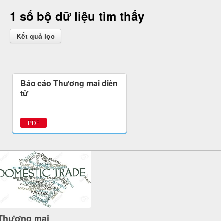
1 số bộ dữ liệu tìm thấy
Kết quả lọc
Báo cáo Thương mại điện
tử
PDF
Thương mại