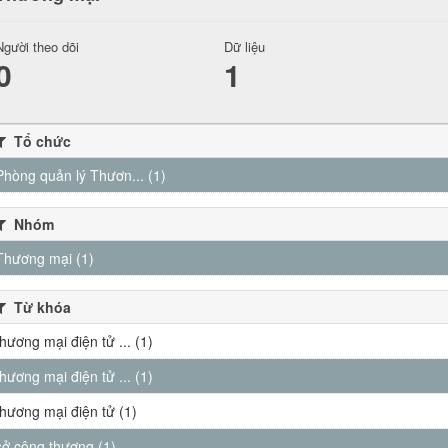
Người theo dõi
Dữ liệu
0
1
Tổ chức
Phòng quản lý Thươn... (1)
Nhóm
Thương mại (1)
Từ khóa
thương mại điện tử ... (1)
thương mại điện tử ... (1)
thương mại điện tử (1)
sở công thương (1)