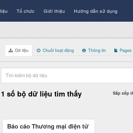
liệu
Tổ chức
Giới thiệu
Hướng dẫn sử dụng
Dữ liệu
Chuỗi hoạt động
Thông tin
Pages
1 số bộ dữ liệu tìm thấy
Sắp xếp 
Báo cáo Thương mại điện tử