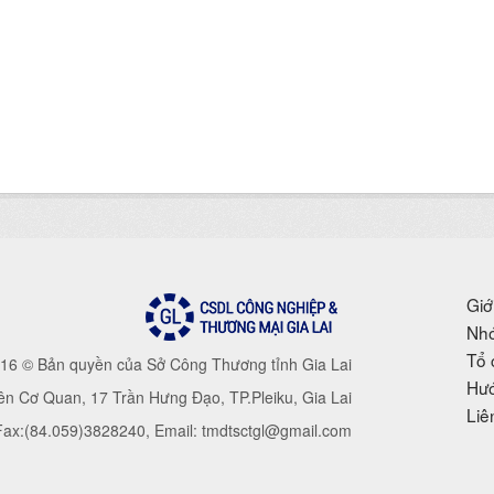
Giớ
Nhó
Tổ 
16 © Bản quyền của Sở Công Thương tỉnh Gia Lai
Hướ
iên Cơ Quan, 17 Trần Hưng Đạo, TP.Pleiku, Gia Lai
Liê
 Fax:(84.059)3828240, Email: tmdtsctgl@gmail.com