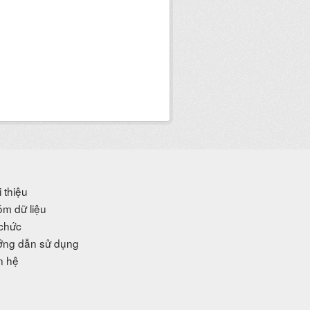
i thiệu
m dữ liệu
chức
ng dẫn sử dụng
n hệ