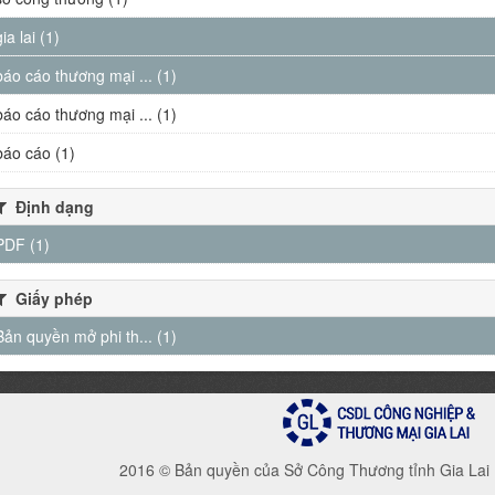
gia lai (1)
báo cáo thương mại ... (1)
báo cáo thương mại ... (1)
báo cáo (1)
Định dạng
PDF (1)
Giấy phép
Bản quyền mở phi th... (1)
2016 © Bản quyền của Sở Công Thương tỉnh Gia Lai