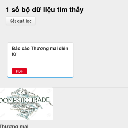
1 số bộ dữ liệu tìm thấy
Kết quả lọc
Báo cáo Thương mại điện
tử
PDF
Thương mại