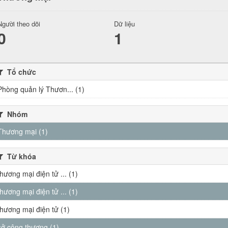
Người theo dõi
Dữ liệu
0
1
Tổ chức
Phòng quản lý Thươn... (1)
Nhóm
Thương mại (1)
Từ khóa
thương mại điện tử ... (1)
thương mại điện tử ... (1)
thương mại điện tử (1)
sở công thương (1)