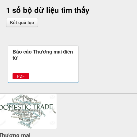
1 số bộ dữ liệu tìm thấy
Kết quả lọc
Báo cáo Thương mại điện
tử
PDF
Thương mại