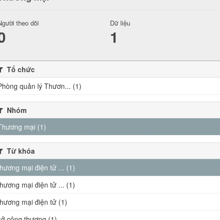
Người theo dõi
Dữ liệu
0
1
Tổ chức
Phòng quản lý Thươn... (1)
Nhóm
Thương mại (1)
Từ khóa
thương mại điện tử ... (1)
thương mại điện tử ... (1)
thương mại điện tử (1)
sở công thương (1)