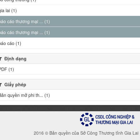
gia lai (1)
báo cáo thương mại ... (1)
báo cáo thương mại ... (1)
báo cáo (1)
Định dạng
PDF (1)
Giấy phép
Bản quyền mở phi th... (1)
2016 © Bản quyền của Sở Công Thương tỉnh Gia Lai