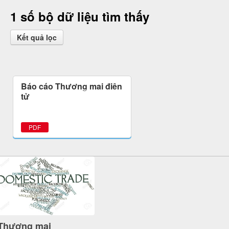
1 số bộ dữ liệu tìm thấy
Kết quả lọc
Báo cáo Thương mại điện
tử
PDF
Thương mại