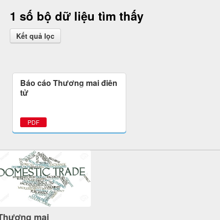
1 số bộ dữ liệu tìm thấy
Kết quả lọc
Báo cáo Thương mại điện
tử
PDF
Thương mại