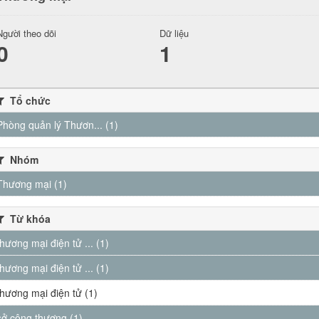
Người theo dõi
Dữ liệu
0
1
Tổ chức
Phòng quản lý Thươn... (1)
Nhóm
Thương mại (1)
Từ khóa
thương mại điện tử ... (1)
thương mại điện tử ... (1)
thương mại điện tử (1)
sở công thương (1)