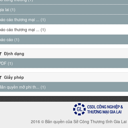
gia lai (1)
báo cáo thương mại ... (1)
báo cáo thương mại ... (1)
báo cáo (1)
Định dạng
PDF (1)
Giấy phép
Bản quyền mở phi th... (1)
2016 © Bản quyền của Sở Công Thương tỉnh Gia Lai