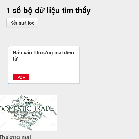
1 số bộ dữ liệu tìm thấy
Kết quả lọc
Báo cáo Thương mại điện
tử
PDF
Thương mại