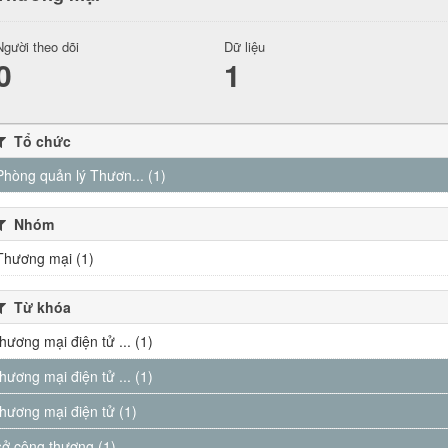
Người theo dõi
Dữ liệu
0
1
Tổ chức
Phòng quản lý Thươn... (1)
Nhóm
Thương mại (1)
Từ khóa
thương mại điện tử ... (1)
thương mại điện tử ... (1)
thương mại điện tử (1)
sở công thương (1)