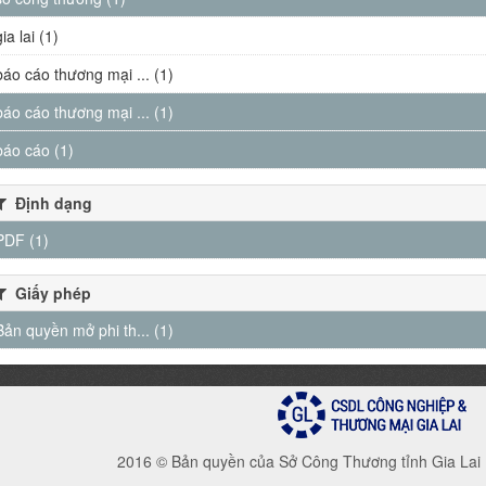
gia lai (1)
báo cáo thương mại ... (1)
báo cáo thương mại ... (1)
báo cáo (1)
Định dạng
PDF (1)
Giấy phép
Bản quyền mở phi th... (1)
2016 © Bản quyền của Sở Công Thương tỉnh Gia Lai