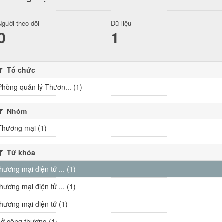
Người theo dõi
Dữ liệu
0
1
Tổ chức
Phòng quản lý Thươn... (1)
Nhóm
Thương mại (1)
Từ khóa
thương mại điện tử ... (1)
thương mại điện tử ... (1)
thương mại điện tử (1)
sở công thương (1)