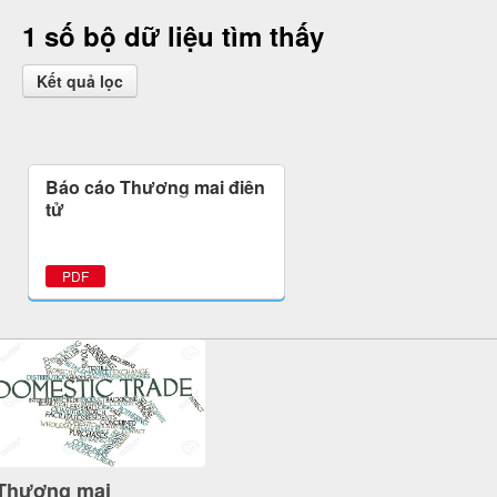
1 số bộ dữ liệu tìm thấy
Kết quả lọc
Báo cáo Thương mại điện
tử
PDF
Thương mại