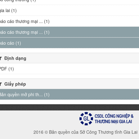
gia lai (1)
báo cáo thương mại ... (1)
báo cáo thương mại ... (1)
báo cáo (1)
Định dạng
PDF (1)
Giấy phép
Bản quyền mở phi th... (1)
2016 © Bản quyền của Sở Công Thương tỉnh Gia Lai