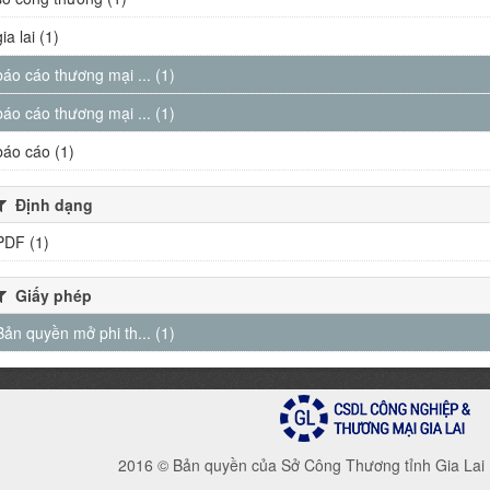
gia lai (1)
báo cáo thương mại ... (1)
báo cáo thương mại ... (1)
báo cáo (1)
Định dạng
PDF (1)
Giấy phép
Bản quyền mở phi th... (1)
2016 © Bản quyền của Sở Công Thương tỉnh Gia Lai