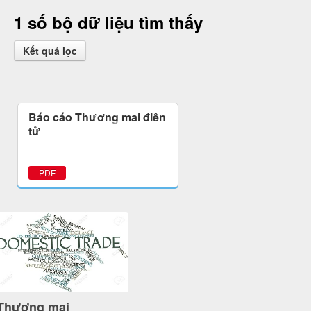
1 số bộ dữ liệu tìm thấy
Kết quả lọc
Báo cáo Thương mại điện
tử
PDF
Thương mại