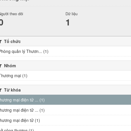
Người theo dõi
Dữ liệu
0
1
Tổ chức
Phòng quản lý Thươn... (1)
Nhóm
Thương mại (1)
Từ khóa
thương mại điện tử ... (1)
thương mại điện tử ... (1)
thương mại điện tử (1)
sở công thương (1)