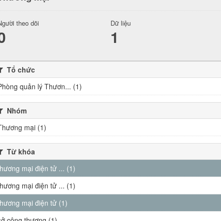
Người theo dõi
Dữ liệu
0
1
Tổ chức
Phòng quản lý Thươn... (1)
Nhóm
Thương mại (1)
Từ khóa
thương mại điện tử ... (1)
thương mại điện tử ... (1)
thương mại điện tử (1)
sở công thương (1)