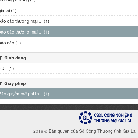
gia lai (1)
báo cáo thương mại ... (1)
báo cáo thương mại ... (1)
báo cáo (1)
Định dạng
PDF (1)
Giấy phép
Bản quyền mở phi th... (1)
2016 © Bản quyền của Sở Công Thương tỉnh Gia Lai