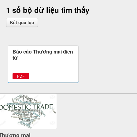
1 số bộ dữ liệu tìm thấy
Kết quả lọc
Báo cáo Thương mại điện
tử
PDF
Thương mại