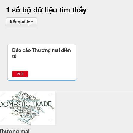
1 số bộ dữ liệu tìm thấy
Kết quả lọc
Báo cáo Thương mại điện
tử
PDF
Thương mại