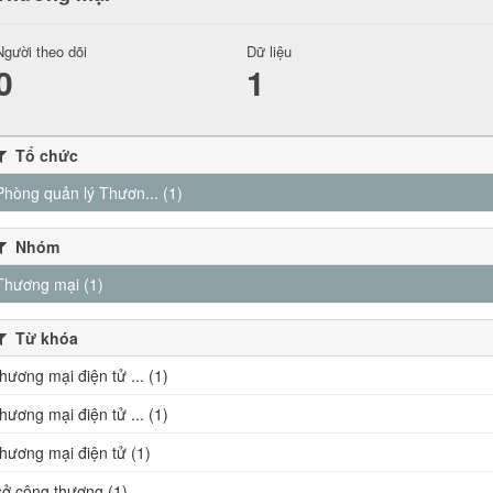
Người theo dõi
Dữ liệu
0
1
Tổ chức
Phòng quản lý Thươn... (1)
Nhóm
Thương mại (1)
Từ khóa
thương mại điện tử ... (1)
thương mại điện tử ... (1)
thương mại điện tử (1)
sở công thương (1)