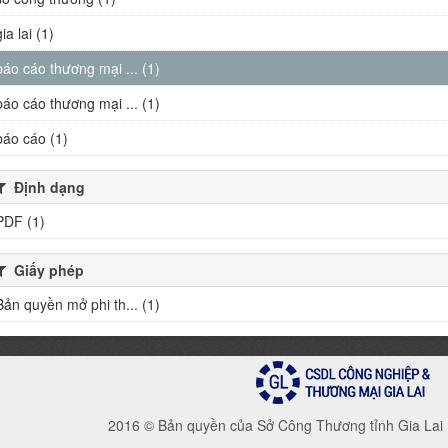
gia lai (1)
báo cáo thương mại ... (1)
báo cáo thương mại ... (1)
báo cáo (1)
Định dạng
PDF (1)
Giấy phép
Bản quyền mở phi th... (1)
2016 © Bản quyền của Sở Công Thương tỉnh Gia Lai