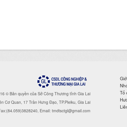
Giớ
Nhó
Tổ 
16 © Bản quyền của Sở Công Thương tỉnh Gia Lai
Hướ
iên Cơ Quan, 17 Trần Hưng Đạo, TP.Pleiku, Gia Lai
Liê
 Fax:(84.059)3828240, Email: tmdtsctgl@gmail.com