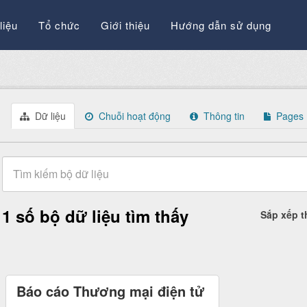
liệu
Tổ chức
Giới thiệu
Hướng dẫn sử dụng
Dữ liệu
Chuỗi hoạt động
Thông tin
Pages
1 số bộ dữ liệu tìm thấy
Sắp xếp 
Báo cáo Thương mại điện tử