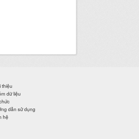
i thiệu
m dữ liệu
chức
ng dẫn sử dụng
n hệ