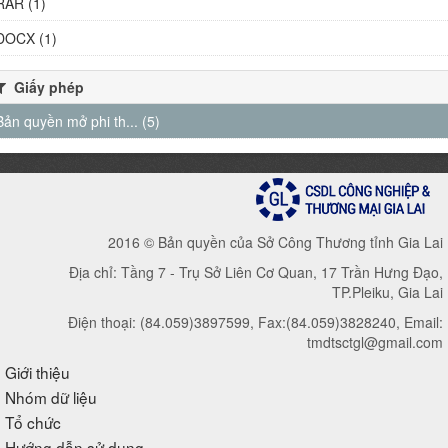
RAR (1)
DOCX (1)
Giấy phép
Bản quyền mở phi th... (5)
2016 © Bản quyền của Sở Công Thương tỉnh Gia Lai
Địa chỉ: Tầng 7 - Trụ Sở Liên Cơ Quan, 17 Trần Hưng Đạo,
TP.Pleiku, Gia Lai
Điện thoại: (84.059)3897599, Fax:(84.059)3828240, Email:
tmdtsctgl@gmail.com
Giới thiệu
Nhóm dữ liệu
Tổ chức
Hướng dẫn sử dụng