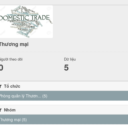
Thương mại
Người theo dõi
Dữ liệu
0
5
Tổ chức
Phòng quản lý Thươn... (5)
Nhóm
Thương mại (5)