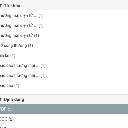
Từ khóa
thương mại điện tử ... (1)
thương mại điện tử ... (1)
thương mại điện tử (1)
sở công thương (1)
gia lai (1)
báo cáo thương mại ... (1)
báo cáo thương mại ... (1)
báo cáo (1)
Định dạng
PDF (5)
DOC (2)