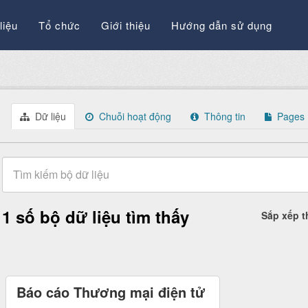
liệu
Tổ chức
Giới thiệu
Hướng dẫn sử dụng
Dữ liệu
Chuỗi hoạt động
Thông tin
Pages
1 số bộ dữ liệu tìm thấy
Sắp xếp 
Báo cáo Thương mại điện tử