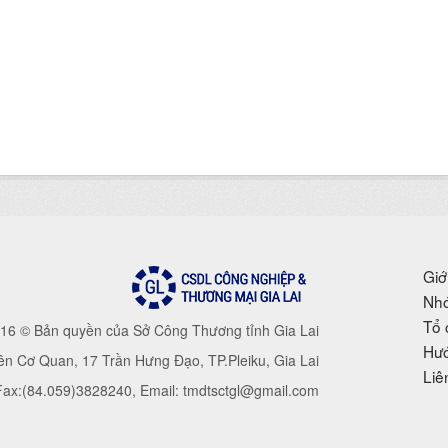
Giớ
Nhó
Tổ 
16 © Bản quyền của Sở Công Thương tỉnh Gia Lai
Hướ
iên Cơ Quan, 17 Trần Hưng Đạo, TP.Pleiku, Gia Lai
Liê
 Fax:(84.059)3828240, Email: tmdtsctgl@gmail.com