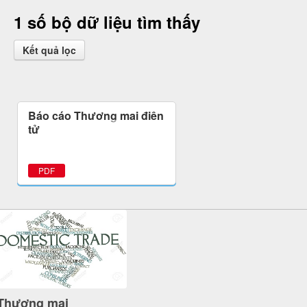
1 số bộ dữ liệu tìm thấy
Kết quả lọc
Báo cáo Thương mại điện
tử
PDF
Thương mại