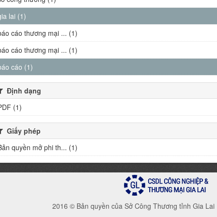
gia lai (1)
báo cáo thương mại ... (1)
báo cáo thương mại ... (1)
báo cáo (1)
Định dạng
PDF (1)
Giấy phép
Bản quyền mở phi th... (1)
2016 © Bản quyền của Sở Công Thương tỉnh Gia Lai