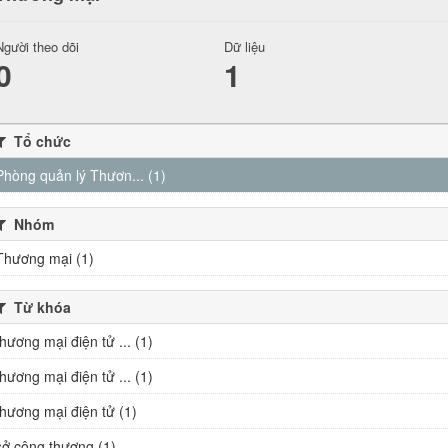
Người theo dõi
Dữ liệu
0
1
Tổ chức
Phòng quản lý Thươn... (1)
Nhóm
Thương mại (1)
Từ khóa
thương mại điện tử ... (1)
thương mại điện tử ... (1)
thương mại điện tử (1)
sở công thương (1)