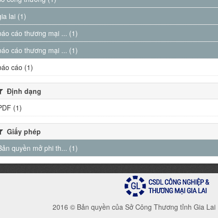
gia lai (1)
báo cáo thương mại ... (1)
báo cáo thương mại ... (1)
báo cáo (1)
Định dạng
PDF (1)
Giấy phép
Bản quyền mở phi th... (1)
2016 © Bản quyền của Sở Công Thương tỉnh Gia Lai