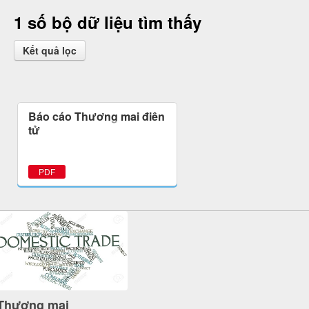
1 số bộ dữ liệu tìm thấy
Kết quả lọc
Báo cáo Thương mại điện
tử
PDF
Thương mại