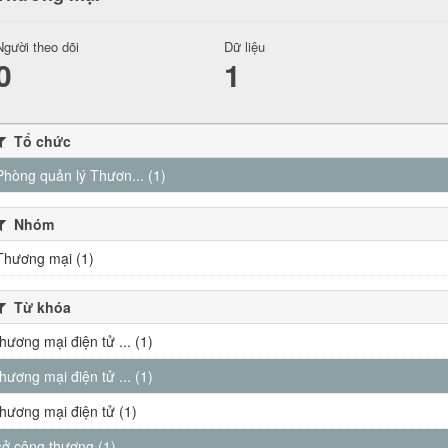
Người theo dõi
Dữ liệu
0
1
Tổ chức
Phòng quản lý Thươn... (1)
Nhóm
Thương mại (1)
Từ khóa
thương mại điện tử ... (1)
thương mại điện tử ... (1)
thương mại điện tử (1)
sở công thương (1)