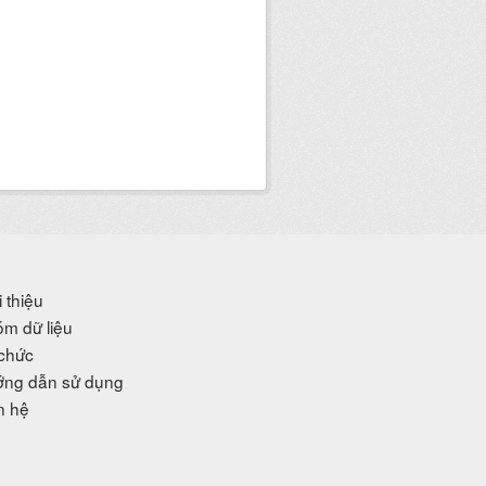
i thiệu
m dữ liệu
chức
ng dẫn sử dụng
n hệ