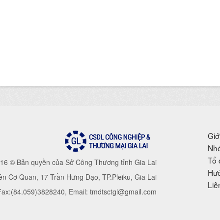
Giớ
Nhó
Tổ 
16 © Bản quyền của Sở Công Thương tỉnh Gia Lai
Hướ
iên Cơ Quan, 17 Trần Hưng Đạo, TP.Pleiku, Gia Lai
Liê
 Fax:(84.059)3828240, Email: tmdtsctgl@gmail.com