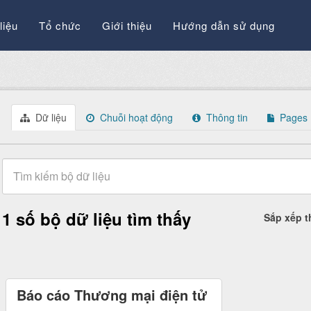
liệu
Tổ chức
Giới thiệu
Hướng dẫn sử dụng
Dữ liệu
Chuỗi hoạt động
Thông tin
Pages
1 số bộ dữ liệu tìm thấy
Sắp xếp 
Báo cáo Thương mại điện tử