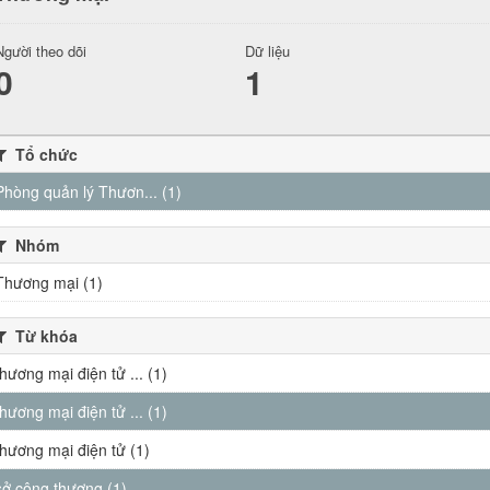
Người theo dõi
Dữ liệu
0
1
Tổ chức
Phòng quản lý Thươn... (1)
Nhóm
Thương mại (1)
Từ khóa
thương mại điện tử ... (1)
thương mại điện tử ... (1)
thương mại điện tử (1)
sở công thương (1)