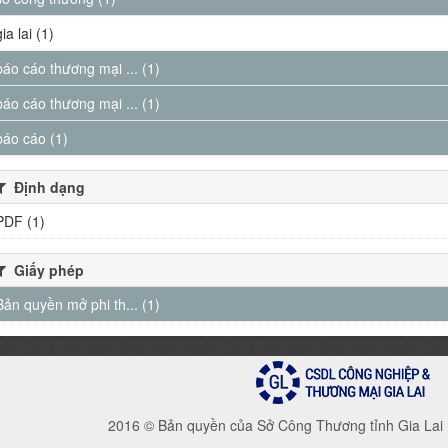
gia lai (1)
báo cáo thương mại ... (1)
báo cáo thương mại ... (1)
báo cáo (1)
Định dạng
PDF (1)
Giấy phép
Bản quyền mở phi th... (1)
2016 © Bản quyền của Sở Công Thương tỉnh Gia Lai