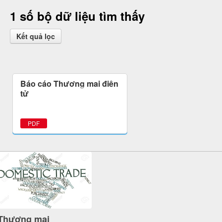
1 số bộ dữ liệu tìm thấy
Kết quả lọc
Báo cáo Thương mại điện
tử
PDF
Thương mại