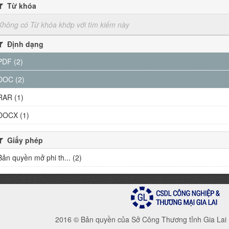
Từ khóa
Không có Từ khóa khớp với tìm kiếm này
Định dạng
PDF (2)
DOC (2)
RAR (1)
DOCX (1)
Giấy phép
Bản quyền mở phi th... (2)
2016 © Bản quyền của Sở Công Thương tỉnh Gia Lai