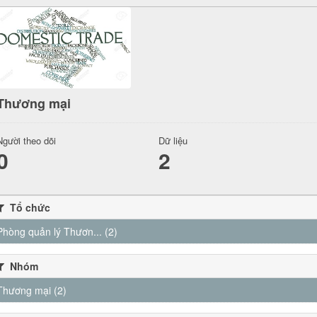
Thương mại
Người theo dõi
Dữ liệu
0
2
Tổ chức
Phòng quản lý Thươn... (2)
Nhóm
Thương mại (2)