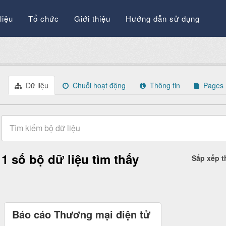
liệu
Tổ chức
Giới thiệu
Hướng dẫn sử dụng
Dữ liệu
Chuỗi hoạt động
Thông tin
Pages
1 số bộ dữ liệu tìm thấy
Sắp xếp 
Báo cáo Thương mại điện tử