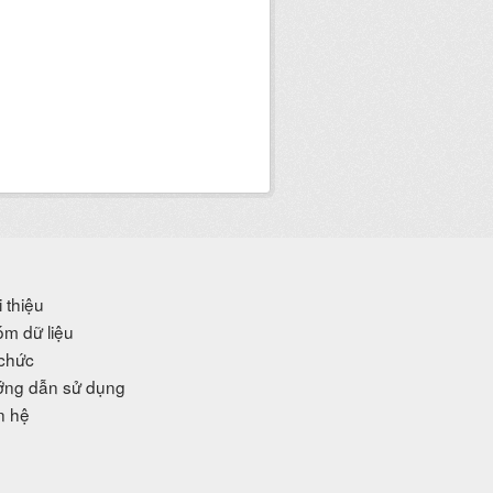
i thiệu
m dữ liệu
chức
ng dẫn sử dụng
n hệ