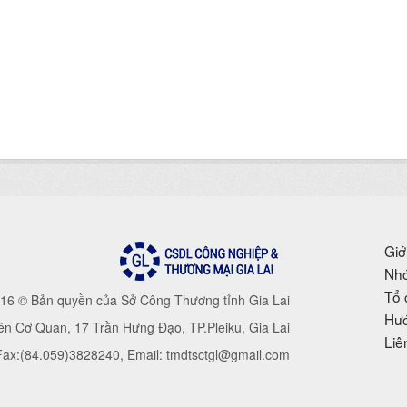
Giớ
Nhó
Tổ 
16 © Bản quyền của Sở Công Thương tỉnh Gia Lai
Hướ
iên Cơ Quan, 17 Trần Hưng Đạo, TP.Pleiku, Gia Lai
Liê
 Fax:(84.059)3828240, Email: tmdtsctgl@gmail.com