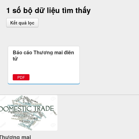
1 số bộ dữ liệu tìm thấy
Kết quả lọc
Báo cáo Thương mại điện
tử
PDF
Thương mại