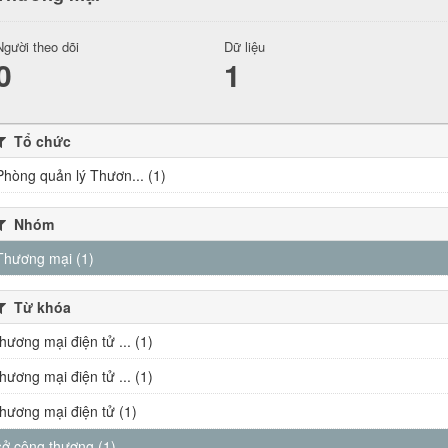
Người theo dõi
Dữ liệu
0
1
Tổ chức
Phòng quản lý Thươn... (1)
Nhóm
Thương mại (1)
Từ khóa
thương mại điện tử ... (1)
thương mại điện tử ... (1)
thương mại điện tử (1)
sở công thương (1)