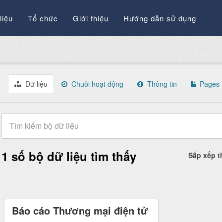
liệu
Tổ chức
Giới thiệu
Hướng dẫn sử dụng
Dữ liệu
Chuỗi hoạt động
Thông tin
Pages
1 số bộ dữ liệu tìm thấy
Sắp xếp 
Báo cáo Thương mại điện tử