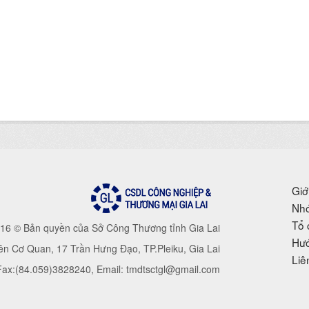
Giớ
Nhó
Tổ 
16 © Bản quyền của Sở Công Thương tỉnh Gia Lai
Hướ
iên Cơ Quan, 17 Trần Hưng Đạo, TP.Pleiku, Gia Lai
Liê
 Fax:(84.059)3828240, Email: tmdtsctgl@gmail.com