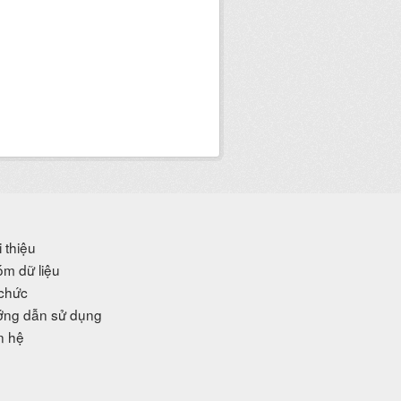
i thiệu
m dữ liệu
chức
ng dẫn sử dụng
n hệ