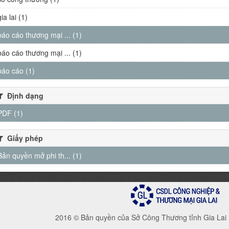
gia lai (1)
báo cáo thương mại ... (1)
báo cáo thương mại ... (1)
báo cáo (1)
Định dạng
PDF (1)
Giấy phép
Bản quyền mở phi th... (1)
2016 © Bản quyền của Sở Công Thương tỉnh Gia Lai