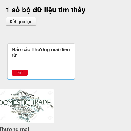
1 số bộ dữ liệu tìm thấy
Kết quả lọc
Báo cáo Thương mại điện
tử
PDF
Thương mại