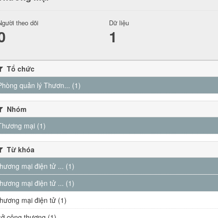
Người theo dõi
Dữ liệu
0
1
Tổ chức
Phòng quản lý Thươn... (1)
Nhóm
Thương mại (1)
Từ khóa
thương mại điện tử ... (1)
thương mại điện tử ... (1)
thương mại điện tử (1)
sở công thương (1)