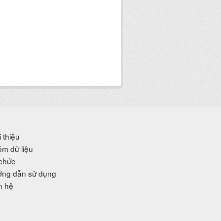
i thiệu
m dữ liệu
chức
ng dẫn sử dụng
n hệ