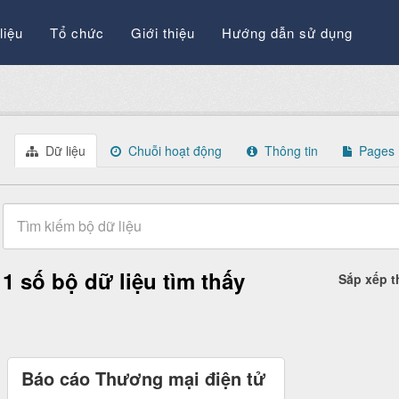
liệu
Tổ chức
Giới thiệu
Hướng dẫn sử dụng
Dữ liệu
Chuỗi hoạt động
Thông tin
Pages
1 số bộ dữ liệu tìm thấy
Sắp xếp 
Báo cáo Thương mại điện tử