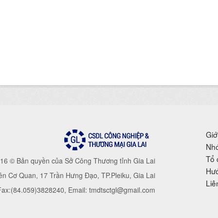
Giớ
Nhó
Tổ 
16 © Bản quyền của Sở Công Thương tỉnh Gia Lai
Hướ
iên Cơ Quan, 17 Trần Hưng Đạo, TP.Pleiku, Gia Lai
Liê
 Fax:(84.059)3828240, Email: tmdtsctgl@gmail.com