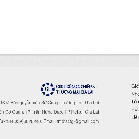
Giớ
Nhó
Tổ 
16 © Bản quyền của Sở Công Thương tỉnh Gia Lai
Hướ
iên Cơ Quan, 17 Trần Hưng Đạo, TP.Pleiku, Gia Lai
Liê
 Fax:(84.059)3828240, Email: tmdtsctgl@gmail.com