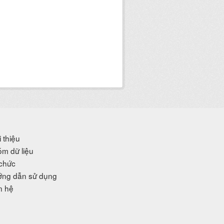
i thiệu
m dữ liệu
chức
ng dẫn sử dụng
n hệ