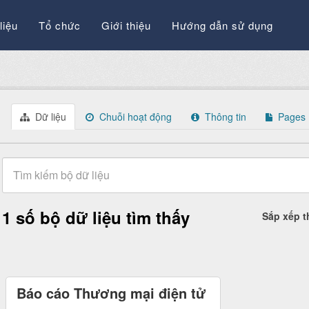
liệu
Tổ chức
Giới thiệu
Hướng dẫn sử dụng
Dữ liệu
Chuỗi hoạt động
Thông tin
Pages
1 số bộ dữ liệu tìm thấy
Sắp xếp 
Báo cáo Thương mại điện tử