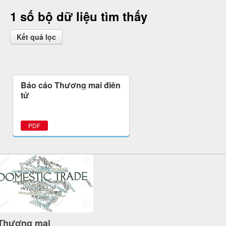
1 số bộ dữ liệu tìm thấy
Kết quả lọc
Báo cáo Thương mại điện
tử
PDF
Thương mại