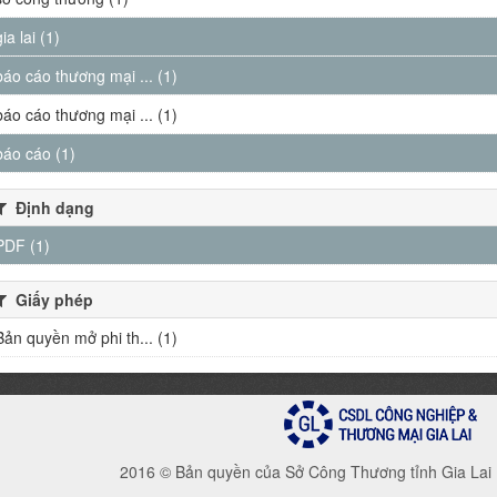
gia lai (1)
báo cáo thương mại ... (1)
báo cáo thương mại ... (1)
báo cáo (1)
Định dạng
PDF (1)
Giấy phép
Bản quyền mở phi th... (1)
2016 © Bản quyền của Sở Công Thương tỉnh Gia Lai