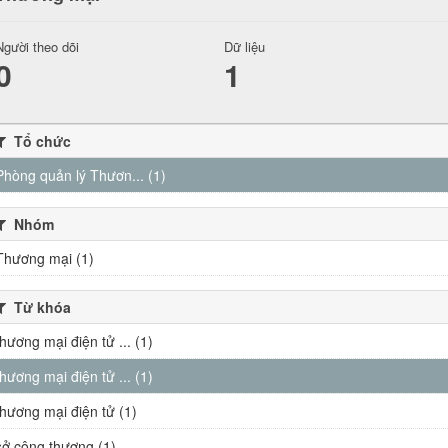
Người theo dõi
Dữ liệu
0
1
Tổ chức
Phòng quản lý Thươn... (1)
Nhóm
Thương mại (1)
Từ khóa
thương mại điện tử ... (1)
thương mại điện tử ... (1)
thương mại điện tử (1)
sở công thương (1)