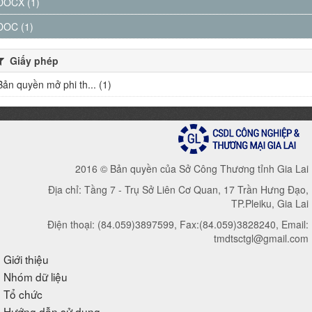
DOCX (1)
DOC (1)
Giấy phép
Bản quyền mở phi th... (1)
2016 © Bản quyền của Sở Công Thương tỉnh Gia Lai
Địa chỉ: Tầng 7 - Trụ Sở Liên Cơ Quan, 17 Trần Hưng Đạo,
TP.Pleiku, Gia Lai
Điện thoại: (84.059)3897599, Fax:(84.059)3828240, Email:
tmdtsctgl@gmail.com
Giới thiệu
Nhóm dữ liệu
Tổ chức
Hướng dẫn sử dụng