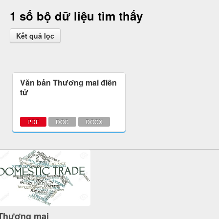
1 số bộ dữ liệu tìm thấy
Kết quả lọc
Văn bản Thương mại điện
tử
PDF
DOC
DOCX
Thương mại