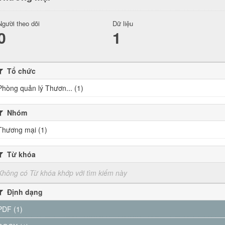
Người theo dõi
Dữ liệu
0
1
Tổ chức
Phòng quản lý Thươn... (1)
Nhóm
Thương mại (1)
Từ khóa
Không có Từ khóa khớp với tìm kiếm này
Định dạng
PDF (1)