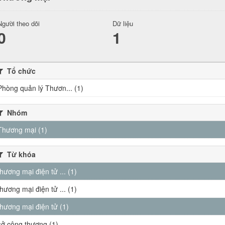
Người theo dõi
Dữ liệu
0
1
Tổ chức
Phòng quản lý Thươn... (1)
Nhóm
Thương mại (1)
Từ khóa
thương mại điện tử ... (1)
thương mại điện tử ... (1)
thương mại điện tử (1)
sở công thương (1)