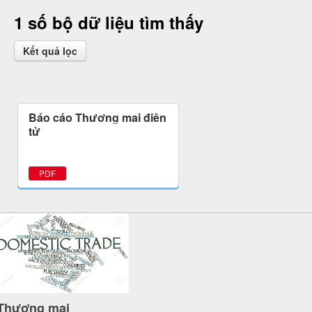
1 số bộ dữ liệu tìm thấy
Kết quả lọc
Báo cáo Thương mại điện
tử
PDF
Thương mại