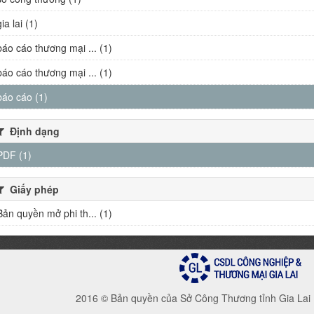
gia lai (1)
báo cáo thương mại ... (1)
báo cáo thương mại ... (1)
báo cáo (1)
Định dạng
PDF (1)
Giấy phép
Bản quyền mở phi th... (1)
2016 © Bản quyền của Sở Công Thương tỉnh Gia Lai