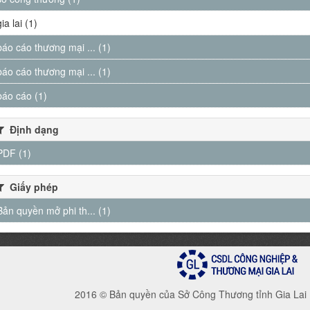
gia lai (1)
báo cáo thương mại ... (1)
báo cáo thương mại ... (1)
báo cáo (1)
Định dạng
PDF (1)
Giấy phép
Bản quyền mở phi th... (1)
2016 © Bản quyền của Sở Công Thương tỉnh Gia Lai