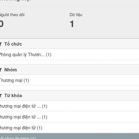
Người theo dõi
Dữ liệu
0
1
Tổ chức
Phòng quản lý Thươn... (1)
Nhóm
Thương mại (1)
Từ khóa
thương mại điện tử ... (1)
thương mại điện tử ... (1)
thương mại điện tử (1)
sở công thương (1)