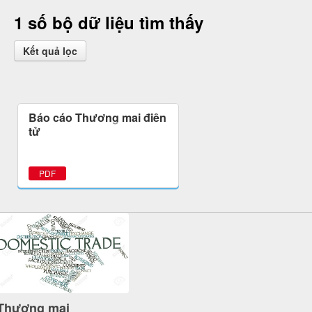
1 số bộ dữ liệu tìm thấy
Kết quả lọc
Báo cáo Thương mại điện
tử
PDF
Thương mại