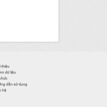
i thiệu
m dữ liệu
chức
ng dẫn sử dụng
n hệ