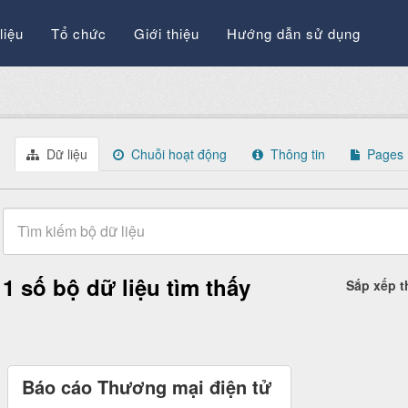
liệu
Tổ chức
Giới thiệu
Hướng dẫn sử dụng
Dữ liệu
Chuỗi hoạt động
Thông tin
Pages
1 số bộ dữ liệu tìm thấy
Sắp xếp 
Báo cáo Thương mại điện tử