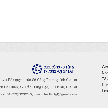
Giớ
Nhó
Tổ 
16 © Bản quyền của Sở Công Thương tỉnh Gia Lai
Hướ
iên Cơ Quan, 17 Trần Hưng Đạo, TP.Pleiku, Gia Lai
Liê
 Fax:(84.059)3828240, Email: tmdtsctgl@gmail.com