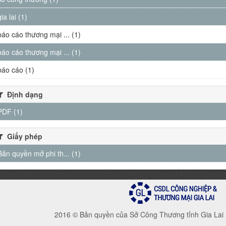
gia lai (1)
báo cáo thương mại ... (1)
báo cáo thương mại ... (1)
báo cáo (1)
Định dạng
PDF (1)
Giấy phép
Bản quyền mở phi th... (1)
2016 © Bản quyền của Sở Công Thương tỉnh Gia Lai