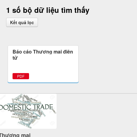
1 số bộ dữ liệu tìm thấy
Kết quả lọc
Báo cáo Thương mại điện
tử
PDF
Thương mại