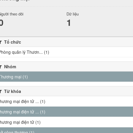
Người theo dõi
Dữ liệu
0
1
Tổ chức
Phòng quản lý Thươn... (1)
Nhóm
Thương mại (1)
Từ khóa
thương mại điện tử ... (1)
thương mại điện tử ... (1)
thương mại điện tử (1)
sở công thương (1)