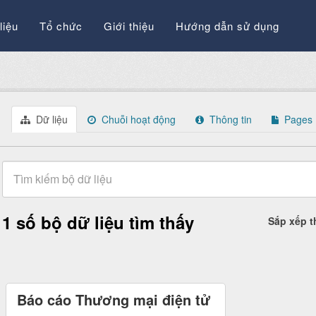
liệu
Tổ chức
Giới thiệu
Hướng dẫn sử dụng
Dữ liệu
Chuỗi hoạt động
Thông tin
Pages
1 số bộ dữ liệu tìm thấy
Sắp xếp 
Báo cáo Thương mại điện tử