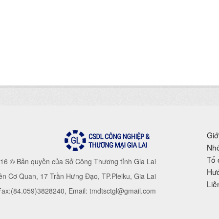
Giớ
Nhó
Tổ 
16 © Bản quyền của Sở Công Thương tỉnh Gia Lai
Hướ
iên Cơ Quan, 17 Trần Hưng Đạo, TP.Pleiku, Gia Lai
Liê
 Fax:(84.059)3828240, Email: tmdtsctgl@gmail.com