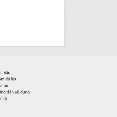
i thiệu
m dữ liệu
chức
ng dẫn sử dụng
n hệ