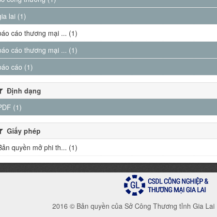
gia lai (1)
báo cáo thương mại ... (1)
báo cáo thương mại ... (1)
báo cáo (1)
Định dạng
PDF (1)
Giấy phép
Bản quyền mở phi th... (1)
2016 © Bản quyền của Sở Công Thương tỉnh Gia Lai