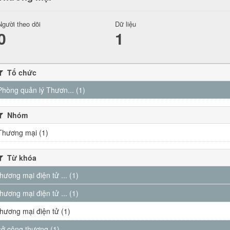
Người theo dõi
Dữ liệu
0
1
Tổ chức
Phòng quản lý Thươn... (1)
Nhóm
Thương mại (1)
Từ khóa
thương mại điện tử ... (1)
thương mại điện tử ... (1)
thương mại điện tử (1)
sở công thương (1)