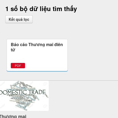
1 số bộ dữ liệu tìm thấy
Kết quả lọc
Báo cáo Thương mại điện
tử
PDF
Thương mại