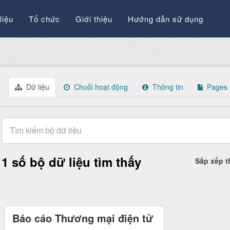
liệu
Tổ chức
Giới thiệu
Hướng dẫn sử dụng
Dữ liệu
Chuỗi hoạt động
Thông tin
Pages
1 số bộ dữ liệu tìm thấy
Sắp xếp 
Báo cáo Thương mại điện tử