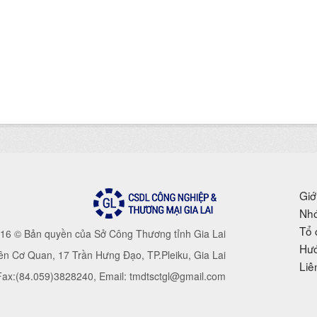
Giớ
Nhó
Tổ 
16 © Bản quyền của Sở Công Thương tỉnh Gia Lai
Hướ
iên Cơ Quan, 17 Trần Hưng Đạo, TP.Pleiku, Gia Lai
Liê
 Fax:(84.059)3828240, Email: tmdtsctgl@gmail.com