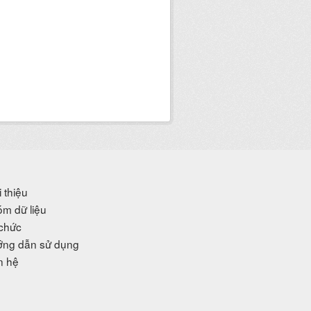
i thiệu
m dữ liệu
chức
ng dẫn sử dụng
n hệ